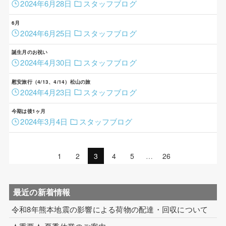
2024年6月28日
スタッフブログ
コイル巻線加工
6月
2024年6月25日
スタッフブログ
ハーネス・フィルム加工
誕生月のお祝い
生産設備について
2024年4月30日
スタッフブログ
生産設備について（アプリケーター）
慰安旅行（4/13、4/14）松山の旅
2024年4月23日
スタッフブログ
取扱製品一覧
今期は後1ヶ月
2024年3月4日
スタッフブログ
その他
ECマーケティング支援
1
2
3
4
5
…
26
インテリアワークス事業 内装工事
最近の新着情報
令和8年熊本地震の影響による荷物の配達・回収について