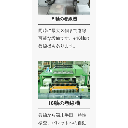
コイル巻線加工
８軸の巻線機
ハーネス・フィルム加工
同時に最大８個まで巻線
生産設備について
可能な設備です。※16軸の
巻線機もあります。
生産設備について（アプリケーター）
取扱製品一覧
その他
ECマーケティング支援
インテリアワークス事業 内装工事
16軸の巻線機
巻線から端末半田、特性
検査、パレットへの自動