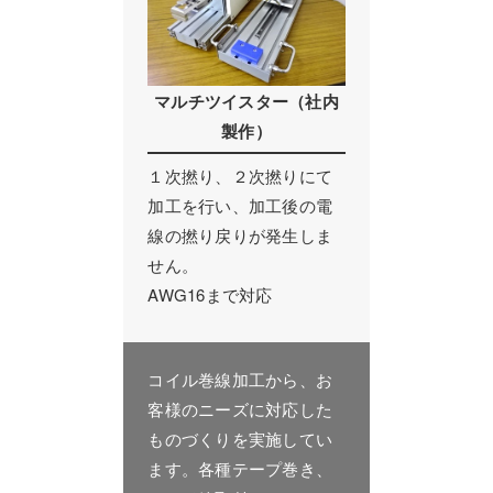
マルチツイスター（社内
製作）
１次撚り、２次撚りにて
加工を行い、加工後の電
線の撚り戻りが発生しま
せん。
AWG16まで対応
コイル巻線加工から、お
客様のニーズに対応した
ものづくりを実施してい
ます。各種テープ巻き、