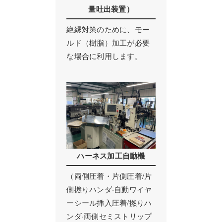
量吐出装置）
絶縁対策のために、モー
ルド（樹脂）加工が必要
な場合に利用します。
ハーネス加工自動機
（両側圧着・片側圧着/片
側撚りハンダ·自動ワイヤ
ーシール挿入圧着/撚りハ
ンダ·両側セミストリップ