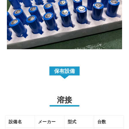
保有設備
溶接
設備名
メーカー
型式
台数