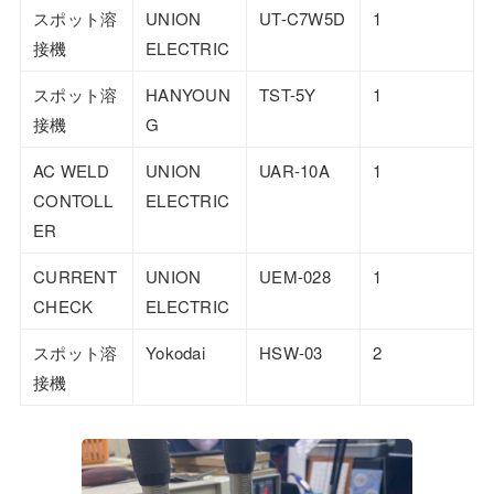
スポット溶
UNION
UT-C7W5D
1
接機
ELECTRIC
スポット溶
HANYOUN
TST-5Y
1
接機
G
AC WELD
UNION
UAR-10A
1
CONTOLL
ELECTRIC
ER
CURRENT
UNION
UEM-028
1
CHECK
ELECTRIC
スポット溶
Yokodai
HSW-03
2
接機