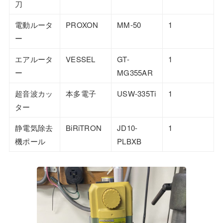
刀
電動ルータ
PROXON
MM-50
1
ー
エアルータ
VESSEL
GT-
1
ー
MG355AR
超音波カッ
本多電子
USW-335Ti
1
ター
静電気除去
BiRiTRON
JD10-
1
機ポール
PLBXB