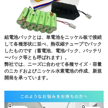
コイル巻線加工
ハーネス・フィルム加工
生産設備について
組電池パックとは、単電池をニッケル板で接続
生産設備について（アプリケーター）
して各種形状に並べ、熱収縮チューブでパック
取扱製品一覧
したものです（蓄電池、電池パック、バッテリ
ーパック等とも呼ばれます）。
その他
弊社では、ニーズに合わせて各種サイズ・容量
ECマーケティング支援
のニカドおよびニッケル水素電池の作成、新規
開発を承っています。
インテリアワークス事業 内装工事