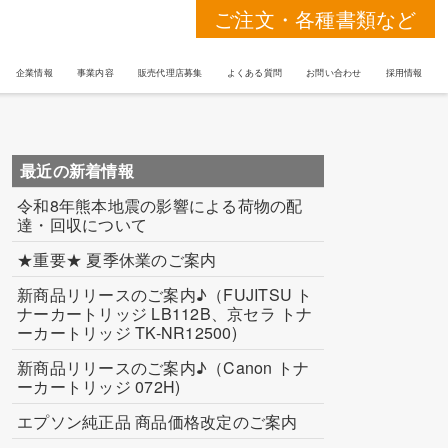
ご注文・各種書類など
企業情報
事業内容
販売代理店募集
よくある質問
お問い合わせ
採用情報
最近の新着情報
令和8年熊本地震の影響による荷物の配
達・回収について
★重要★ 夏季休業のご案内
新商品リリースのご案内♪（FUJITSU ト
ナーカートリッジ LB112B、京セラ トナ
ーカートリッジ TK-NR12500)
新商品リリースのご案内♪（Canon トナ
ーカートリッジ 072H)
エプソン純正品 商品価格改定のご案内