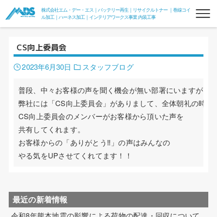
株式会社エム・デー・エス｜バッテリー再生｜リサイクルトナー ｜巻線コイ
ル加工｜ハーネス加工｜インテリアワークス事業 内装工事
CS向上委員会
2023年6月30日
スタッフブログ
普段、中々お客様の声を聞く機会が無い部署にいますが

弊社には「CS向上委員会」がありまして、全体朝礼の時

リフレッシュバッテリー
CS向上委員会のメンバーがお客様から頂いた声を

共有してくれます。

フォークリフトリフレッシュバッテリー
お客様からの「ありがとう‼」の声はみんなの

やる気をUPさせてくれてます！！
フォークde電力変換器100V
組電池
リサイクルトナー
最近の新着情報
令和8年熊本地震の影響による荷物の配達・回収について