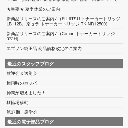
★重要★ 夏季休業のご案内
コイル巻線加工
新商品リリースのご案内♪（FUJITSU トナーカートリッジ
ハーネス・フィルム加工
LB112B、京セラ トナーカートリッジ TK-NR12500)
新商品リリースのご案内♪（Canon トナーカートリッジ
生産設備について
072H)
生産設備について（アプリケーター）
エプソン純正品 商品価格改定のご案内
取扱製品一覧
最近のスタッフブログ
その他
歓迎会＆送別会
ECマーケティング支援
梅雨時のカッパ
仲間が増えました！
インテリアワークス事業 内装工事
駐輪場移動
第37期 慰労会
最近の電子部品ブログ