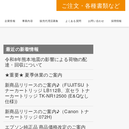
ご注文・各種書類など
企業情報
事業内容
販売代理店募集
よくある質問
お問い合わせ
採用情報
最近の新着情報
令和8年熊本地震の影響による荷物の配
達・回収について
★重要★ 夏季休業のご案内
新商品リリースのご案内♪（FUJITSU ト
ナーカートリッジ LB112B、京セラ トナ
ーカートリッジ TK-NR12500 (E&Qなし
仕様))
新商品リリースのご案内♪（Canon トナ
ーカートリッジ 072H)
エプソン純正品 商品価格改定のご案内