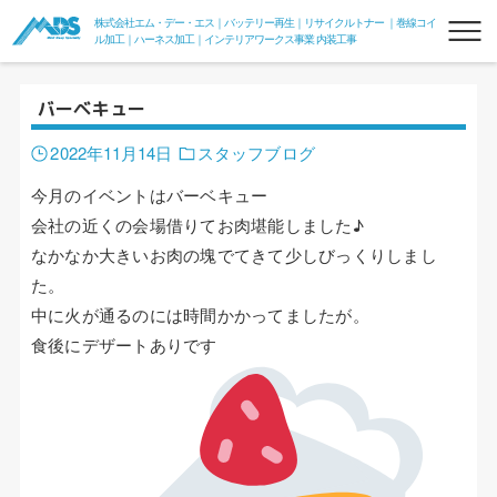
株式会社エム・デー・エス｜バッテリー再生｜リサイクルトナー ｜巻線コイ
ル加工｜ハーネス加工｜インテリアワークス事業 内装工事
バーベキュー
2022年11月14日
スタッフブログ
今月のイベントはバーベキュー
会社の近くの会場借りてお肉堪能しました♪
なかなか大きいお肉の塊でてきて少しびっくりしまし
リフレッシュバッテリー
た。
フォークリフトリフレッシュバッテリー
中に火が通るのには時間かかってましたが。
食後にデザートありです
フォークde電力変換器100V
組電池
リサイクルトナー