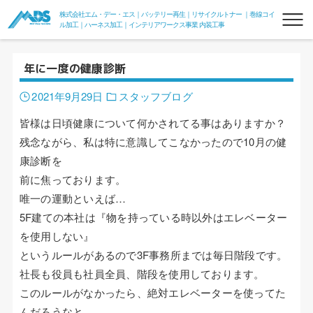
株式会社エム・デー・エス｜バッテリー再生｜リサイクルトナー ｜巻線コイ
ル加工｜ハーネス加工｜インテリアワークス事業 内装工事
年に一度の健康診断
2021年9月29日
スタッフブログ
皆様は日頃健康について何かされてる事はありますか？
残念ながら、私は特に意識してこなかったので10月の健
康診断を
リフレッシュバッテリー
前に焦っております。
フォークリフトリフレッシュバッテリー
唯一の運動といえば…
5F建ての本社は『物を持っている時以外はエレベーター
フォークde電力変換器100V
を使用しない』
というルールがあるので3F事務所までは毎日階段です。
組電池
社長も役員も社員全員、階段を使用しております。
リサイクルトナー
このルールがなかったら、絶対エレベーターを使ってた
んだろうなと