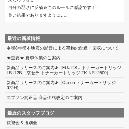
自分の弱さに反省＆このルールに感謝です！！
コイル巻線加工
良い結果でありますように…。
ハーネス・フィルム加工
生産設備について
最近の新着情報
生産設備について（アプリケーター）
令和8年熊本地震の影響による荷物の配達・回収について
★重要★ 夏季休業のご案内
取扱製品一覧
新商品リリースのご案内♪（FUJITSU トナーカートリッジ
その他
LB112B、京セラ トナーカートリッジ TK-NR12500)
新商品リリースのご案内♪（Canon トナーカートリッジ
ECマーケティング支援
072H)
インテリアワークス事業 内装工事
エプソン純正品 商品価格改定のご案内
最近のスタッフブログ
歓迎会＆送別会