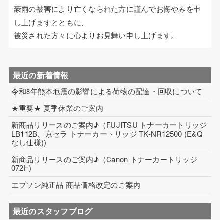
豪雨の被害により亡くなられた方に謹んでお悔やみを申
コイル巻線加工
し上げますとともに、
被災された方々に心よりお見舞い申し上げます。
ハーネス・フィルム加工
生産設備について
最近の新着情報
生産設備について（アプリケーター）
令和8年熊本地震の影響による荷物の配達・回収について
取扱製品一覧
★重要★ 夏季休業のご案内
その他
新商品リリースのご案内♪（FUJITSU トナーカートリッジ
LB112B、京セラ トナーカートリッジ TK-NR12500 (E&Q
ECマーケティング支援
なし仕様))
新商品リリースのご案内♪（Canon トナーカートリッジ
インテリアワークス事業 内装工事
072H)
エプソン純正品 商品価格改定のご案内
最近のスタッフブログ