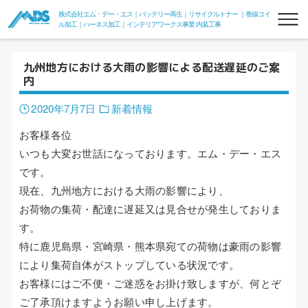
株式会社エム・デー・エス｜バッテリー再生｜リサイクルトナー ｜巻線コイ
ル加工｜ハーネス加工｜インテリアワークス事業 内装工事
九州地方における大雨の影響による配送遅延のご案
内
2020年7月7日
新着情報
お客様各位
いつも大変お世話になっております。エム・デー・エス
リフレッシュバッテリー
です。
現在、九州地方における大雨の影響により、
フォークリフトリフレッシュバッテリー
お荷物の集荷・配達に遅延又は見合せが発生しておりま
フォークde電力変換器100V
す。
特に鹿児島県・宮崎県・熊本県宛ての荷物は豪雨の影響
組電池
により集荷自体がストップしている状況です。
リサイクルトナー
お客様にはご不便・ご迷惑をお掛け致しますが、何とぞ
ご了承頂けますようお願い申し上げます。