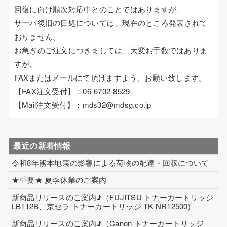
回復に向け順次対応中とのことではありますが、
コイル巻線加工
サーバ復旧の目処については、現在のところ発表されて
おりません。
ハーネス・フィルム加工
お急ぎのご注文につきましては、大変お手数ではありま
生産設備について
すが、
FAXまたはメールにて頂けますよう、お願い致します。
生産設備について（アプリケーター）
【FAX注文受付】：06-6702-8529
取扱製品一覧
【Mail注文受付】：mds32@mdsg.co.jp
その他
最近の新着情報
ECマーケティング支援
令和8年熊本地震の影響による荷物の配達・回収について
インテリアワークス事業 内装工事
★重要★ 夏季休業のご案内
新商品リリースのご案内♪（FUJITSU トナーカートリッジ
LB112B、京セラ トナーカートリッジ TK-NR12500)
新商品リリースのご案内♪（Canon トナーカートリッジ