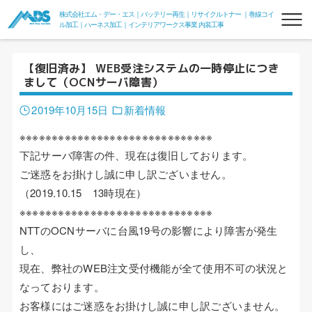
株式会社エム・デー・エス｜バッテリー再生｜リサイクルトナー ｜巻線コイ
ル加工｜ハーネス加工｜インテリアワークス事業 内装工事
【復旧済み】 WEB受注システムの一時停止につき
まして（OCNサーバ障害）
2019年10月15日
新着情報
※※※※※※※※※※※※※※※※※※※※※※※※※※※※※※
下記サーバ障害の件、現在は復旧しております。
リフレッシュバッテリー
ご迷惑をお掛けし誠に申し訳ございません。
（2019.10.15 13時現在）
フォークリフトリフレッシュバッテリー
※※※※※※※※※※※※※※※※※※※※※※※※※※※※※※
フォークde電力変換器100V
NTTのOCNサーバに台風19号の影響により障害が発生
し、
組電池
現在、弊社のWEB注文受付機能が全て使用不可の状況と
リサイクルトナー
なっております。
お客様にはご迷惑をお掛けし誠に申し訳ございません。