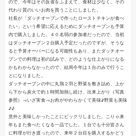
ので、今年はその反省をふまえて、食材は少なく、その
代わり質のいいお肉を買うことにしました。
社長が「ダッチオーブンで作ったローストチキンが食べ
たい」という希望に応えるためにダッチオーブンも予算
内で購入しました。４０名弱の参加者だったので、当初
はダッチオーブン２台購入予定だったのですが、そうな
ると予算オーバーになる可能性もあり、またダッチオー
ブンでの料理は初の試みで、どのような仕上がりになる
かもわからなかったので、結局今年は１台のみで行うこ
とになりました。
ダッチオーブンの中に丸鶏２羽と野菜を敷き詰め、上か
ら下から炭火で約１時間加熱し続け、出来上がり（写真
参照）→いざ実食→お肉がやわらかくて美味♪野菜も美味
♪♪
意外と美味しかったことにビックリしました。こりゃ来
年もまた食べたくなる一品でした。１台でも十分皆さん
に料理が行き渡ったので、来年２台目を購入するかどう