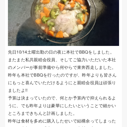
コイル巻線加工
ハーネス・フィルム加工
生産設備について
生産設備について（アプリケーター）
先日10/14土曜出勤の日の夜に本社でBBQをしました。
取扱製品一覧
またまた私共親睦会役員、そしてご協力いただいた本社
のメンバーが事前準備やら何やらで東奔西走しました。
その他
昨年も本社でBBQを行ったのですが、昨年よりも皆さん
ECマーケティング支援
にもっと喜んでいただけるようにと親睦会役員は頑張り
ましたよ!!
インテリアワークス事業 内装工事
予算は決まっていたので、何とか予算内で抑えられるよ
うに、でも昨年よりは豪華にしたいということで細かい
ところまできちんと計画しました。
昨年は食材を多めに購入したせいで結構余ってしまった