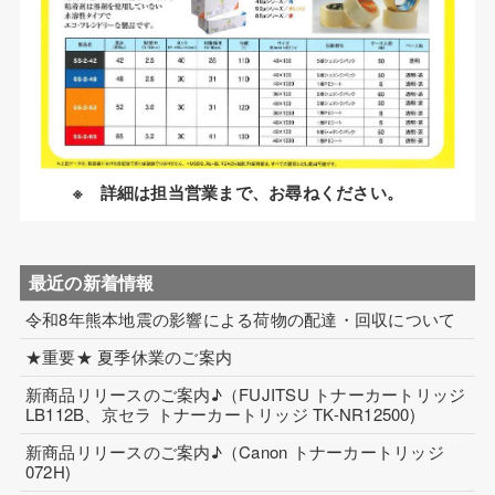
コイル巻線加工
ハーネス・フィルム加工
生産設備について
生産設備について（アプリケーター）
※ 詳細は担当営業まで、お尋ねください。
取扱製品一覧
その他
最近の新着情報
令和8年熊本地震の影響による荷物の配達・回収について
ECマーケティング支援
★重要★ 夏季休業のご案内
インテリアワークス事業 内装工事
新商品リリースのご案内♪（FUJITSU トナーカートリッジ
LB112B、京セラ トナーカートリッジ TK-NR12500)
新商品リリースのご案内♪（Canon トナーカートリッジ
072H)