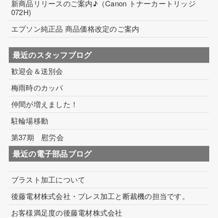
新商品リリースのご案内♪（Canon トナーカートリッジ
072H)
コイル巻線加工
エプソン純正品 商品価格改定のご案内
ハーネス・フィルム加工
最近のスタッフブログ
生産設備について
歓迎会＆送別会
生産設備について（アプリケーター）
梅雨時のカッパ
取扱製品一覧
仲間が増えました！
その他
駐輪場移動
第37期 慰労会
ECマーケティング支援
最近の電子部品ブログ
インテリアワークス事業 内装工事
ブラスト加工について
後藤電材株式会社・プレス加工と断裁機の担当です。
お客様満足度の後藤電材株式会社