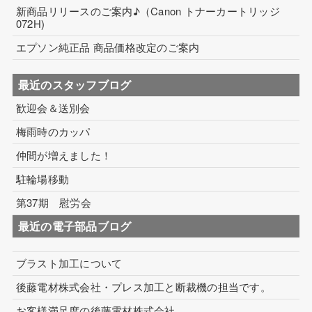
新商品リリースのご案内♪（Canon トナーカートリッジ
コイル巻線加工
072H)
エプソン純正品 商品価格改定のご案内
ハーネス・フィルム加工
生産設備について
最近のスタッフブログ
歓迎会＆送別会
生産設備について（アプリケーター）
梅雨時のカッパ
取扱製品一覧
仲間が増えました！
その他
駐輪場移動
ECマーケティング支援
第37期 慰労会
最近の電子部品ブログ
インテリアワークス事業 内装工事
ブラスト加工について
後藤電材株式会社・プレス加工と断裁機の担当です。
お客様満足度の後藤電材株式会社