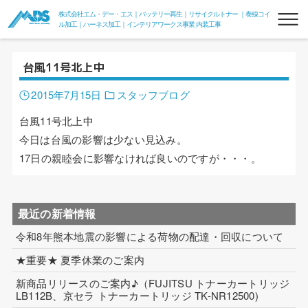
株式会社エム・デー・エス｜バッテリー再生｜リサイクルトナー ｜巻線コイ
ル加工｜ハーネス加工｜インテリアワークス事業 内装工事
台風11号北上中
2015年7月15日
スタッフブログ
台風11号北上中
今日は台風の影響は少ない見込み。
17日の親睦会に影響なければ良いのですが・・・。
リフレッシュバッテリー
フォークリフトリフレッシュバッテリー
最近の新着情報
フォークde電力変換器100V
令和8年熊本地震の影響による荷物の配達・回収について
組電池
★重要★ 夏季休業のご案内
リサイクルトナー
新商品リリースのご案内♪（FUJITSU トナーカートリッジ
LB112B、京セラ トナーカートリッジ TK-NR12500)