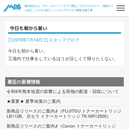
株式会社エム・デー・エス｜バッテリー再生｜リサイクルトナー ｜巻線コイ
ル加工｜ハーネス加工｜インテリアワークス事業 内装工事
今日も朝から暑い
2015年7月14日
スタッフブログ
今日も朝から暑い。
工場内で仕事をしているほうが涼しくて帰りたくない。
リフレッシュバッテリー
フォークリフトリフレッシュバッテリー
最近の新着情報
令和8年熊本地震の影響による荷物の配達・回収について
フォークde電力変換器100V
★重要★ 夏季休業のご案内
組電池
新商品リリースのご案内♪（FUJITSU トナーカートリッジ
LB112B、京セラ トナーカートリッジ TK-NR12500)
リサイクルトナー
新商品リリースのご案内♪（Canon トナーカートリッジ