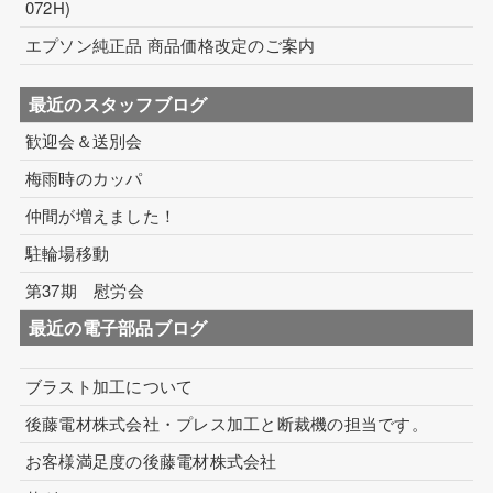
072H)
コイル巻線加工
エプソン純正品 商品価格改定のご案内
ハーネス・フィルム加工
最近のスタッフブログ
生産設備について
歓迎会＆送別会
生産設備について（アプリケーター）
梅雨時のカッパ
仲間が増えました！
取扱製品一覧
駐輪場移動
その他
第37期 慰労会
ECマーケティング支援
最近の電子部品ブログ
インテリアワークス事業 内装工事
ブラスト加工について
後藤電材株式会社・プレス加工と断裁機の担当です。
お客様満足度の後藤電材株式会社